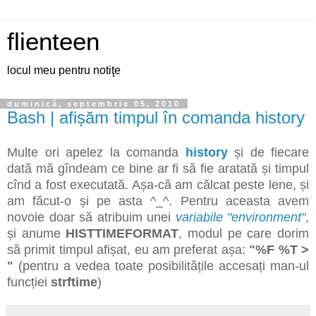
flienteen
locul meu pentru notiţe
duminică, septembrie 05, 2010
Bash | afișăm timpul în comanda history
Multe ori apelez la comanda
history
și de fiecare
dată mă gîndeam ce bine ar fi să fie aratată și timpul
cînd a fost executată. Așa-că am călcat peste lene, și
am făcut-o și pe asta ^_^. Pentru aceasta avem
novoie doar să atribuim unei
variabile "environment"
,
și anume
HISTTIMEFORMAT
, modul pe care dorim
să primit timpul afișat, eu am preferat așa:
"%F %T >
"
(pentru a vedea toate posibilitățile accesați man-ul
funcției
strftime
)