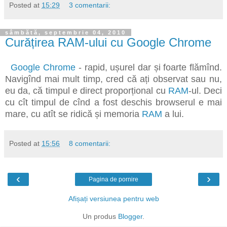
Posted at
15:29
3 comentarii:
sâmbătă, septembrie 04, 2010
Curățirea RAM-ului cu Google Chrome
Google Chrome
- rapid, ușurel dar și foarte flămînd.
Navigînd mai mult timp, cred că ați observat sau nu,
eu da, că timpul e direct proporțional cu
RAM
-ul. Deci
cu cît timpul de cînd a fost deschis browserul e mai
mare, cu atît se ridică și memoria
RAM
a lui.
Posted at
15:56
8 comentarii:
‹
›
Pagina de pornire
Afișați versiunea pentru web
Un produs
Blogger
.